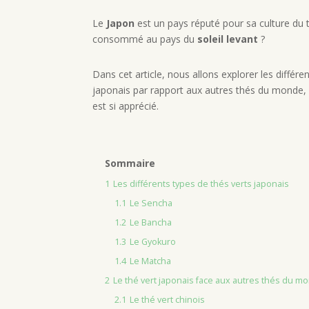
Le
Japon
est un pays réputé pour sa culture du
consommé au pays du
soleil levant
?
Dans cet article, nous allons explorer les différ
japonais par rapport aux autres thés du monde
est si apprécié.
Sommaire
1
Les différents types de thés verts japonais
1.1
Le Sencha
1.2
Le Bancha
1.3
Le Gyokuro
1.4
Le Matcha
2
Le thé vert japonais face aux autres thés du m
2.1
Le thé vert chinois