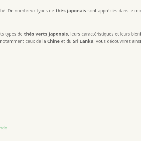
 thé. De nombreux types de
thés japonais
sont appréciés dans le mon
ents types de
thés verts japonais
, leurs caractéristiques et leurs bi
, notamment ceux de la
Chine
et du
Sri Lanka
. Vous découvrirez ainsi
onde