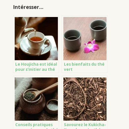
Intéresser...
Le Houjicha est idéal
Les bienfaits du thé
pour s’initier au thé
vert
vert
Conseils pratiques
Savourez le Kukicha-