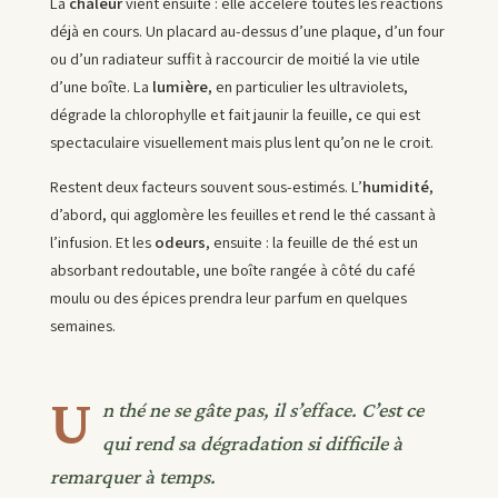
La
chaleur
vient ensuite : elle accélère toutes les réactions
déjà en cours. Un placard au-dessus d’une plaque, d’un four
ou d’un radiateur suffit à raccourcir de moitié la vie utile
d’une boîte. La
lumière
, en particulier les ultraviolets,
dégrade la chlorophylle et fait jaunir la feuille, ce qui est
spectaculaire visuellement mais plus lent qu’on ne le croit.
Restent deux facteurs souvent sous-estimés. L’
humidité
,
d’abord, qui agglomère les feuilles et rend le thé cassant à
l’infusion. Et les
odeurs
, ensuite : la feuille de thé est un
absorbant redoutable, une boîte rangée à côté du café
moulu ou des épices prendra leur parfum en quelques
semaines.
U
n thé ne se gâte pas, il s’efface. C’est ce
qui rend sa dégradation si difficile à
remarquer à temps.