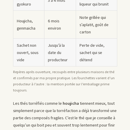
3 à 4 mois
gyokuro
liqueur qui brunit
Note grillée qui
Houjicha,
6 mois
s’aplatit, goût de
genmaicha
environ
carton
Sachet non
Jusqu’à la
Perte de vide,
ouvert, sous
date du
sachet qui se
vide
producteur
détend
Repères après ouverture, recoupés entre plusieurs maisons de thé
et confirmés par ma propre pratique. Les fourchettes varient d’un
producteur à l’autre : la mention portée sur l’emballage prime
toujours.
Les thés torréfiés comme le
houjicha
tiennent mieux, tout
simplement parce que la torréfaction a déjà transformé une
partie des composés fragiles. C’est le thé que je conseille à
quelqu’un qui boit peu et souvent trop lentement pour finir