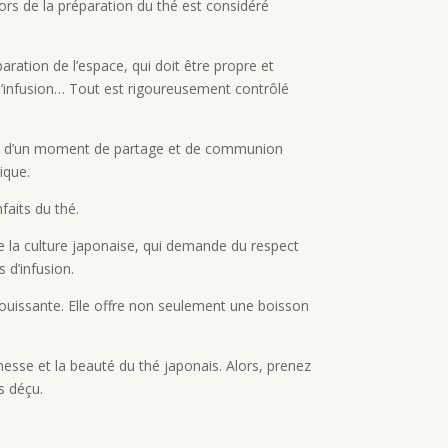
lors de la préparation du thé est considéré
ration de l’espace, qui doit être propre et
s d’infusion… Tout est rigoureusement contrôlé
s’agit d’un moment de partage et de communion
ique.
faits du thé.
de la culture japonaise, qui demande du respect
 d’infusion.
ouissante. Elle offre non seulement une boisson
chesse et la beauté du thé japonais. Alors, prenez
s déçu.