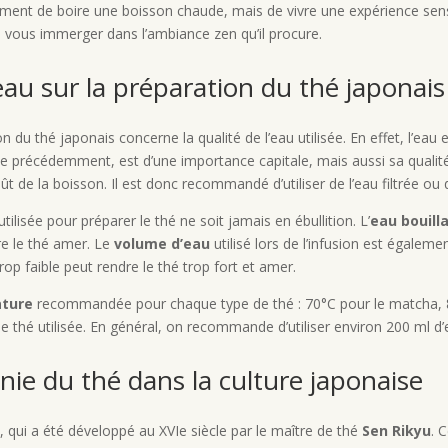
ement de boire une boisson chaude, mais de vivre une expérience sensor
e vous immerger dans l’ambiance zen qu’il procure.
’eau sur la préparation du thé japonais
 du thé japonais concerne la qualité de l’eau utilisée. En effet, l’eau
récédemment, est d’une importance capitale, mais aussi sa qualité. P
 de la boisson. Il est donc recommandé d’utiliser de l’eau filtrée ou d
utilisée pour préparer le thé ne soit jamais en ébullition. L’
eau bouill
re le thé amer. Le
volume d’eau
utilisé lors de l’infusion est égalem
rop faible peut rendre le thé trop fort et amer.
ature
recommandée pour chaque type de thé : 70°C pour le matcha, 
s de thé utilisée. En général, on recommande d’utiliser environ 200 ml
nie du thé dans la culture japonaise
, qui a été développé au XVIe siècle par le maître de thé
Sen Rikyu
. 