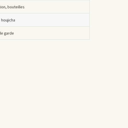
on, bouteilles
 houjicha
 de garde