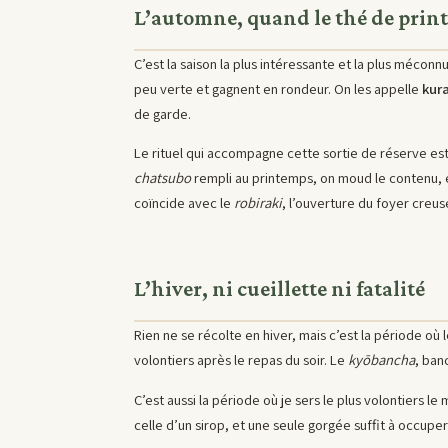
L’automne, quand le thé de print
C’est la saison la plus intéressante et la plus mécon
peu verte et gagnent en rondeur. On les appelle
kur
de garde.
Le rituel qui accompagne cette sortie de réserve es
chatsubo
rempli au printemps, on moud le contenu, e
coïncide avec le
robiraki
, l’ouverture du foyer creusé
L’hiver, ni cueillette ni fatalité
Rien ne se récolte en hiver, mais c’est la période où 
volontiers après le repas du soir. Le
kyōbancha
, ban
C’est aussi la période où je sers le plus volontiers le
celle d’un sirop, et une seule gorgée suffit à occuper