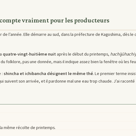
i compte vraiment pour les producteurs
ur de l’année. Elle démarre au sud, dans la préfecture de Kagoshima, dès le 
la
quatre-vingt-huitième nuit
après le début du printemps,
hachijūhachi
t du folklore, pas une donnée, mais il indique assez bien la fenêtre où les feu
e :
shincha et ichibancha désignent le même thé
. Le premier terme insis
 qui suivent son arrivée, et il pardonne mal une eau trop chaude. J’ai racont
 la même récolte de printemps.