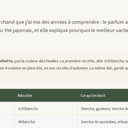
rchand que j’ai mis des années à comprendre : le parfum 
du thé japonais, et elle explique pourquoi le meilleur sac
illette
, pas la couleur des feuilles. La première récolte, dite
ichibancha
, 
ne troisième en plein été, et une récolte d’automne. Le même thé, gardé au
Récolte
Ce qu’on boit
Ichibancha
Shincha, gyokuro, tencha d
Nibancha
Sencha du quotidien, infusi