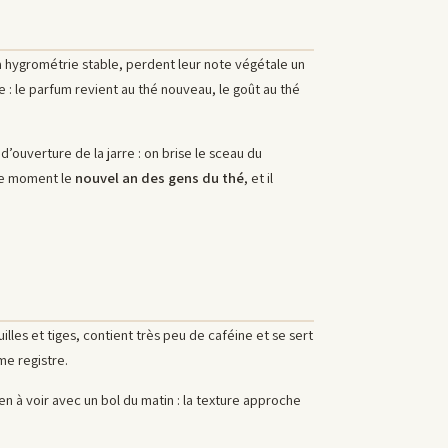
t à hygrométrie stable, perdent leur note végétale un
re : le parfum revient au thé nouveau, le goût au thé
d’ouverture de la jarre : on brise le sceau du
 ce moment le
nouvel an des gens du thé
, et il
euilles et tiges, contient très peu de caféine et se sert
me registre.
 à voir avec un bol du matin : la texture approche