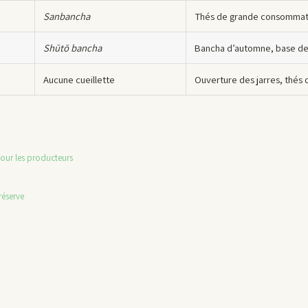
Sanbancha
Thés de grande consommati
Shūtō bancha
Bancha d’automne, base de
Aucune cueillette
Ouverture des jarres, thés
pour les producteurs
réserve