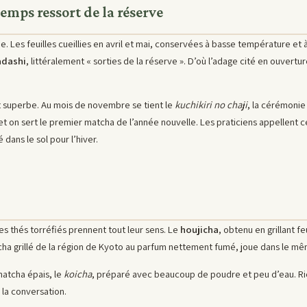
emps ressort de la réserve
nue. Les feuilles cueillies en avril et mai, conservées à basse température e
adashi
, littéralement « sorties de la réserve ». D’où l’adage cité en ouvertu
t superbe. Au mois de novembre se tient le
kuchikiri no chaji
, la cérémonie 
t on sert le premier matcha de l’année nouvelle. Les praticiens appellent
 dans le sol pour l’hiver.
les thés torréfiés prennent tout leur sens. Le
houjicha
, obtenu en grillant f
cha grillé de la région de Kyoto au parfum nettement fumé, joue dans le mê
 matcha épais, le
koicha
, préparé avec beaucoup de poudre et peu d’eau. Rien
 la conversation.