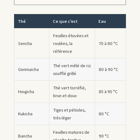
Thé
Ce que c’est
Eau
Feuilles étuvées et
Sencha
roulées, la
70 à 80 °C
référence
Thé vert mêlé de riz
Genmaicha
80 à 90 °C
soufflé grillé
Thé vert torréfié,
Houjicha
85 à 95 °C
brun et doux
Tiges et pétioles,
Kukicha
80 °C
très léger
Feuilles matures de
Bancha
90 °C
récolte tardive