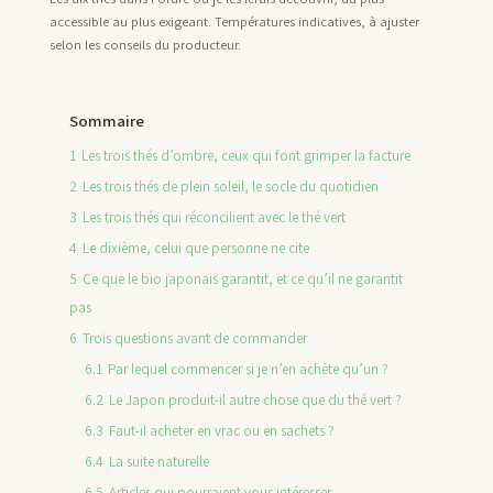
accessible au plus exigeant. Températures indicatives, à ajuster
selon les conseils du producteur.
Sommaire
1
Les trois thés d’ombre, ceux qui font grimper la facture
2
Les trois thés de plein soleil, le socle du quotidien
3
Les trois thés qui réconcilient avec le thé vert
4
Le dixième, celui que personne ne cite
5
Ce que le bio japonais garantit, et ce qu’il ne garantit
pas
6
Trois questions avant de commander
6.1
Par lequel commencer si je n’en achète qu’un ?
6.2
Le Japon produit-il autre chose que du thé vert ?
6.3
Faut-il acheter en vrac ou en sachets ?
6.4
La suite naturelle
6.5
Articles qui pourraient vous intéresser...