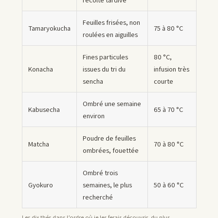
Feuilles frisées, non
Tamaryokucha
75 à 80 °C
roulées en aiguilles
Fines particules
80 °C,
Konacha
issues du tri du
infusion très
sencha
courte
Ombré une semaine
Kabusecha
65 à 70 °C
environ
Poudre de feuilles
Matcha
70 à 80 °C
ombrées, fouettée
Ombré trois
Gyokuro
semaines, le plus
50 à 60 °C
recherché
Les dix thés dans l’ordre où je les ferais découvrir, du plus