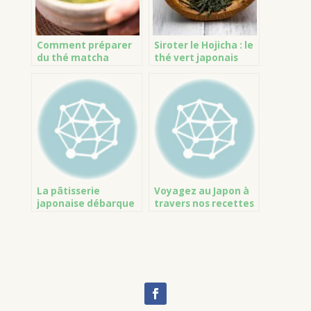
Comment préparer
Siroter le Hojicha : le
du thé matcha
thé vert japonais
japonais ?
grillé
La pâtisserie
Voyagez au Japon à
japonaise débarque
travers nos recettes
dans votre cuisine
de pâtisserie
avec nos recettes
traditionnelle et de
créatives et ludiques
muffins fusion !
!