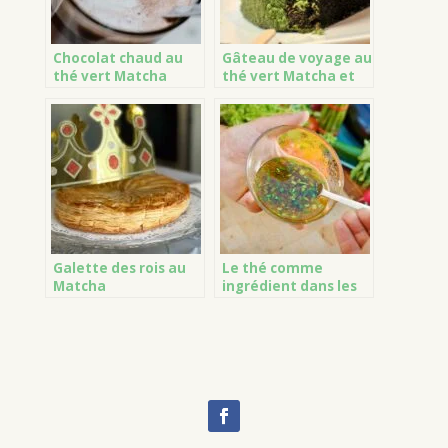
Chocolat chaud au
Gâteau de voyage au
thé vert Matcha
thé vert Matcha et
griottes amarena
Galette des rois au
Le thé comme
Matcha
ingrédient dans les
sauces et les
marinades