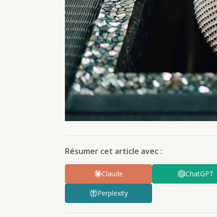
Résumer cet article avec :
Claude
ChatGPT
Perplexity