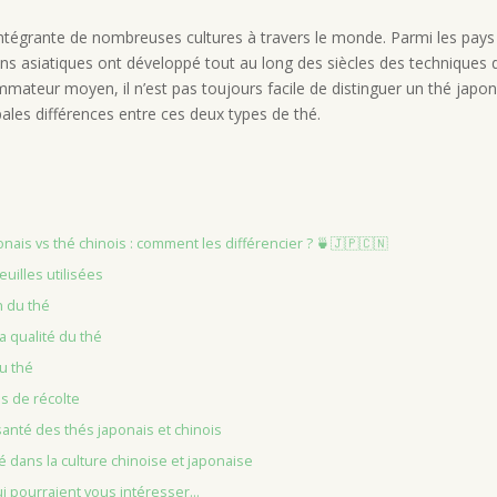
 intégrante de nombreuses cultures à travers le monde. Parmi les pays 
ons asiatiques ont développé tout au long des siècles des techniques d
ateur moyen, il n’est pas toujours facile de distinguer un thé japonai
ipales différences entre ces deux types de thé.
nais vs thé chinois : comment les différencier ? 🍵🇯🇵🇨🇳
euilles utilisées
n du thé
la qualité du thé
u thé
s de récolte
santé des thés japonais et chinois
é dans la culture chinoise et japonaise
ui pourraient vous intéresser...