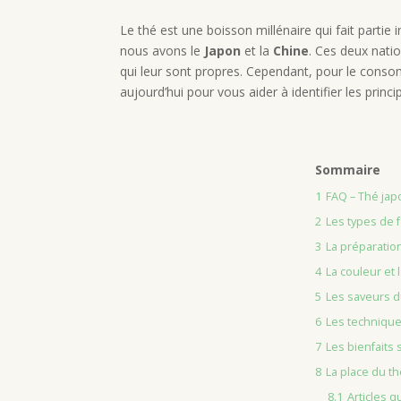
Le thé est une boisson millénaire qui fait partie
nous avons le
Japon
et la
Chine
. Ces deux nati
qui leur sont propres. Cependant, pour le consomm
aujourd’hui pour vous aider à identifier les princ
Sommaire
1
FAQ – Thé japo
2
Les types de f
3
La préparatio
4
La couleur et 
5
Les saveurs d
6
Les technique
7
Les bienfaits 
8
La place du th
8.1
Articles q