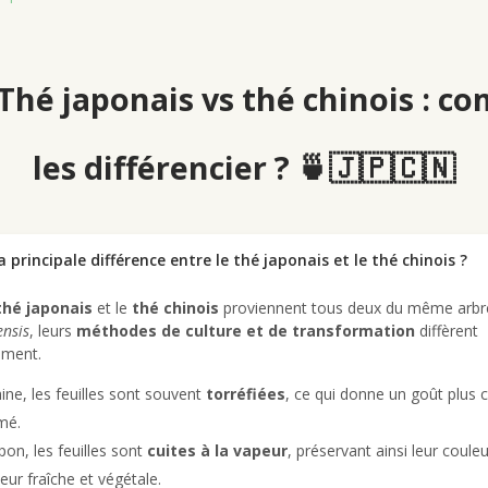
Thé japonais vs thé chinois : 
les différencier ? 🍵🇯🇵🇨🇳
a principale différence entre le thé japonais et le thé chinois ?
thé japonais
et le
thé chinois
proviennent tous deux du même arbre
ensis
, leurs
méthodes de culture et de transformation
diffèrent
ement.
ine, les feuilles sont souvent
torréfiées
, ce qui donne un goût plus 
mé.
pon, les feuilles sont
cuites à la vapeur
, préservant ainsi leur couleu
veur fraîche et végétale.