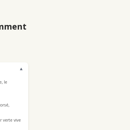
comment
▼
, le
corsé,
r verte vive