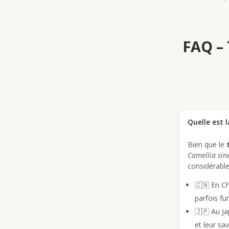
FAQ – 
Quelle est l
Bien que le
Camellia sin
considérabl
🇨🇳 En Ch
parfois fu
🇯🇵 Au Ja
et leur sa