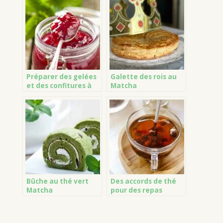
Préparer des gelées
Galette des rois au
et des confitures à
Matcha
base de thé
Bûche au thé vert
Des accords de thé
Matcha
pour des repas
délicieux